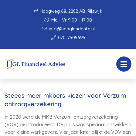
Haagweg 68, 2282 AB, Rijswijk
Ma - Vr 9:00 - 17:00
info@haaglandenfa.nl
070-7505695
Steeds meer mkbers kiezen voor Verzuim-
ontzorgverzekering
In 2020 werd de MKB Verzuim-ontzorgverzekering
(VOV) geïntroduceerd. De polis was speciaal ontwikkeld
voor kleine werkgevers. Vier jaar later blijkt de VOV een