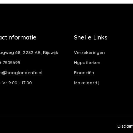
actinformatie
Snelle Links
gweg 68, 2282 AB, Rijswijk
Verzekeringen
-7505695
Hypotheken
o@haaglandenfa.nl
Financiën
 Vr 9:00 - 17:00
Makelaardij
Disclai