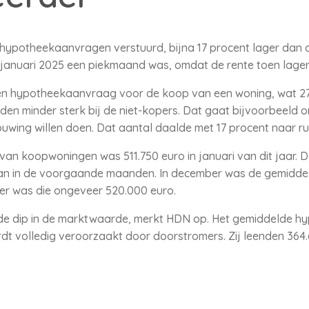
 hypotheekaanvragen verstuurd, bijna 17 procent lager dan de
t januari 2025 een piekmaand was, omdat de rente toen lage
n hypotheekaanvraag voor de koop van een woning, wat 27 
lden minder sterk bij de niet-kopers. Dat gaat bijvoorbeeld
ouwing willen doen. Dat aantal daalde met 17 procent naar ru
 koopwoningen was 511.750 euro in januari van dit jaar. Dat
 dan in de voorgaande maanden. In december was de gemidde
er was die ongeveer 520.000 euro.
 de dip in de marktwaarde, merkt HDN op. Het gemiddelde 
rdt volledig veroorzaakt door doorstromers. Zij leenden 364