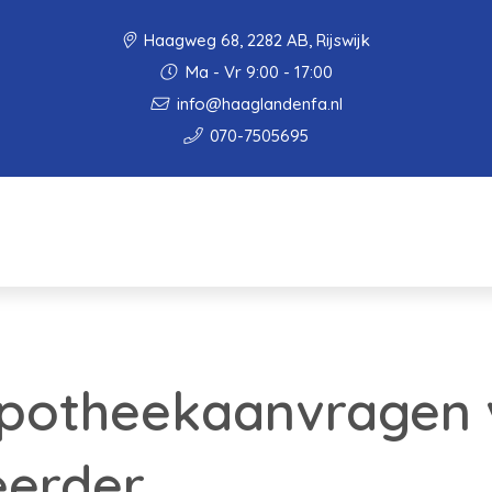
Haagweg 68, 2282 AB, Rijswijk
Ma - Vr 9:00 - 17:00
info@haaglandenfa.nl
070-7505695
potheekaanvragen v
eerder