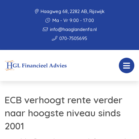
Haagweg 68, 2282 AB, Rijswijk
Ma - Vr 9:00 - 17:00
info@haaglandenfa.nl
070-7505695
ECB verhoogt rente verder
naar hoogste niveau sinds
2001