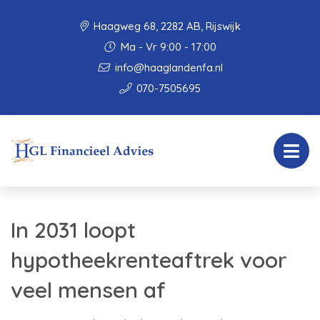
Haagweg 68, 2282 AB, Rijswijk
Ma - Vr 9:00 - 17:00
info@haaglandenfa.nl
070-7505695
In 2031 loopt
hypotheekrenteaftrek voor
veel mensen af