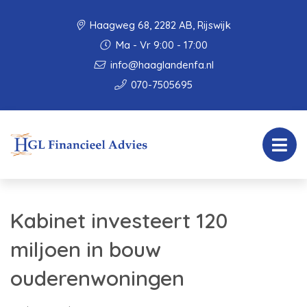
Haagweg 68, 2282 AB, Rijswijk
Ma - Vr 9:00 - 17:00
info@haaglandenfa.nl
070-7505695
Kabinet investeert 120
miljoen in bouw
ouderenwoningen