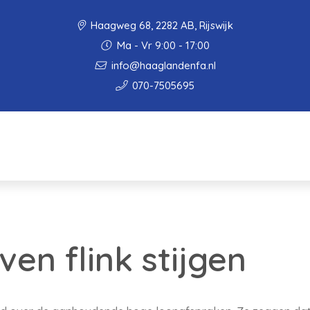
Haagweg 68, 2282 AB, Rijswijk
Ma - Vr 9:00 - 17:00
info@haaglandenfa.nl
070-7505695
ven flink stijgen