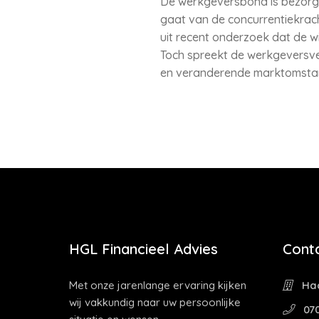
De werkgeversbond is bezorg
gaat van de concurrentiekrac
uit recent onderzoek dat de w
Toch spreekt de werkgeversve
en veranderende marktomsta
HGL Financieel Advies
Cont
Met onze jarenlange ervaring kijken
Haa
wij vakkundig naar uw persoonlijke
070