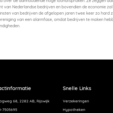
d over de aanhoudende hoge loonafspraken. Ze zeggen dat d
ht van Nederlandse bedrijven en bovendien de economie zal 
insten van bedrijven de afgelopen jaren twee keer zo hard zi
reniging van een alarmfase, omdat bedrijven te maken heb
ndigheden.
actinformatie
Snelle Links
gweg 68, 2282 AB, Rijswijk
Verzekeringen
-7505695
Hypotheken