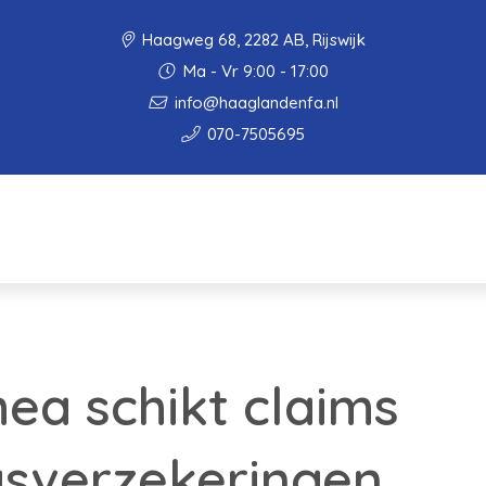
Haagweg 68, 2282 AB, Rijswijk
Ma - Vr 9:00 - 17:00
info@haaglandenfa.nl
070-7505695
a schikt claims
gsverzekeringen