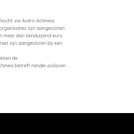
rkocht via Avéro Achmea,
organisaties zijn aangesloten
n meer dan tienduizend euro.
iet zijn aangesloten bij een
ikten de
chmea betreft minder polissen