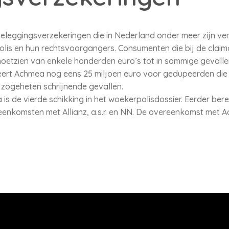
leggingsverzekeringen die in Nederland onder meer zijn ve
olis en hun rechtsvoorgangers. Consumenten die bij de claim
etzien van enkele honderden euro’s tot in sommige gevalle
eert Achmea nog eens 25 miljoen euro voor gedupeerden die n
 zogeheten schrijnende gevallen.
 de vierde schikking in het woekerpolisdossier. Eerder bere
enkomsten met Allianz, a.s.r. en NN. De overeenkomst met A