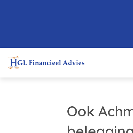
Ook Achme
beleggin