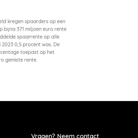
deld kregen spaarders op een
p bijna 371 miljoen euro rente
middelde spaarrente op alle
 2023 0,5 procent was. De
ercentage toepast op het
ro gemiste rente.
Vragen? Neem contact