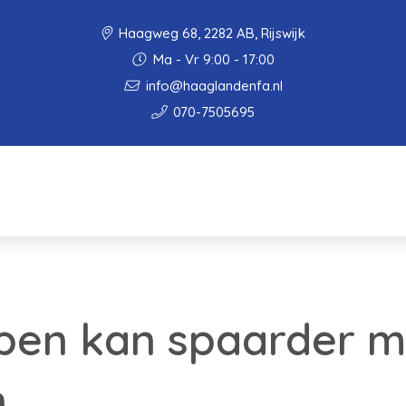
Haagweg 68, 2282 AB, Rijswijk
Ma - Vr 9:00 - 17:00
info@haaglandenfa.nl
070-7505695
pen kan spaarder m
n