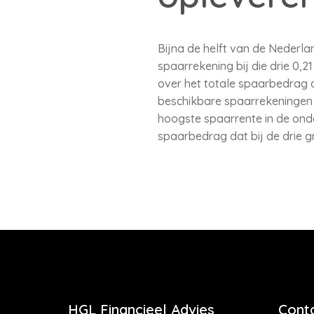
Bijna de helft van de Nederla
spaarrekening bij die drie 0,2
over het totale spaarbedrag da
beschikbare spaarrekeningen 
hoogste spaarrente in de onde
spaarbedrag dat bij de drie gr
HGL Financieel Advies
Cont