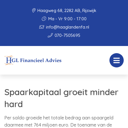
Haagweg 68, 2282 AB, Rijswijk
Ma - Vr 9:00 - 17:00
info@haaglandenfa.nl
070-7505695
Spaarkapitaal groeit minder
hard
Per saldo groeide het totale bedrag aan spaargeld
daarmee met 764 miljoen euro. De toename van de