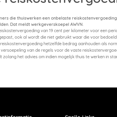
s die thuiswerken een onbelaste reiskostenvergoeding 
lden. Dat meldt werkgeverskoepel AWVN.
skostenvergoeding van 19 cent per kilometer voor een per
egepast, ook al wordt die niet gebruikt waar die voor bedoel
e reiskostenvergoeding hetzelfde bedrag aanhouden als nor
versoepeling van de regels voor de vaste reiskostenvergoed
 zolang het advies om indien mogelijk thuis te werken in stand