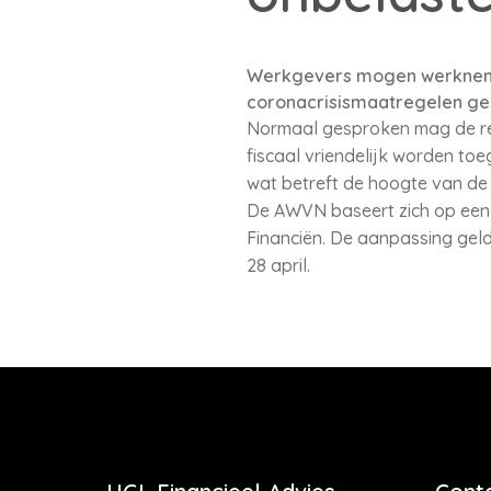
Werkgevers mogen werknemer
coronacrisismaatregelen ge
Normaal gesproken mag de rei
fiscaal vriendelijk worden to
wat betreft de hoogte van d
De AWVN baseert zich op een 
Financiën. De aanpassing geldt
28 april.