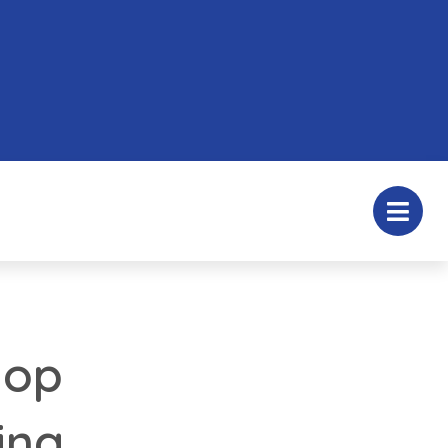
 op
ing