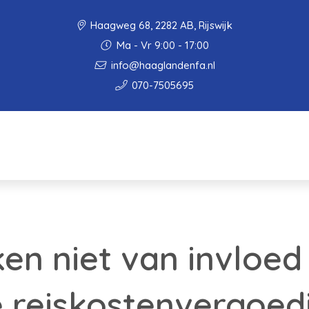
Haagweg 68, 2282 AB, Rijswijk
Ma - Vr 9:00 - 17:00
info@haaglandenfa.nl
070-7505695
en niet van invloed
 reiskostenvergoed