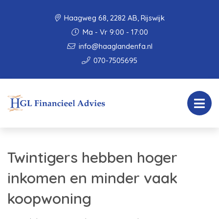
Haagweg 68, 2282 AB, Rijswijk
Ma - Vr 9:00 - 17:00
info@haaglandenfa.nl
070-7505695
Twintigers hebben hoger
inkomen en minder vaak
koopwoning