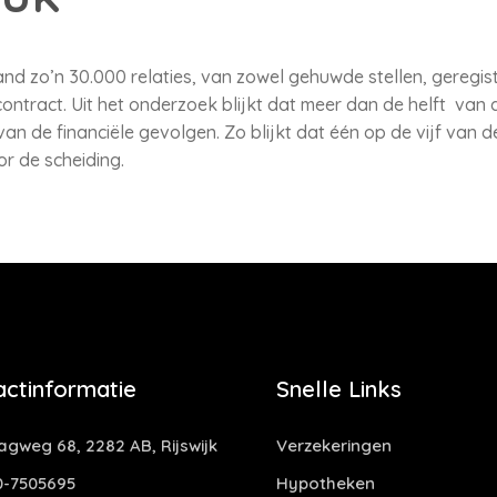
land zo’n 30.000 relaties, van zowel gehuwde stellen, geregi
ontract. Uit het onderzoek blijkt dat meer dan de helft van 
van de financiële gevolgen. Zo blijkt dat één op de vijf van 
r de scheiding.
actinformatie
Snelle Links
gweg 68, 2282 AB, Rijswijk
Verzekeringen
-7505695
Hypotheken