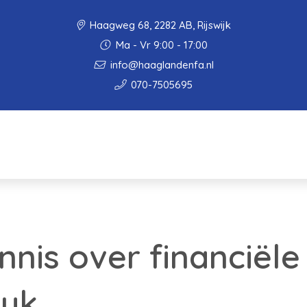
Haagweg 68, 2282 AB, Rijswijk
Ma - Vr 9:00 - 17:00
info@haaglandenfa.nl
070-7505695
nnis over financiël
euk