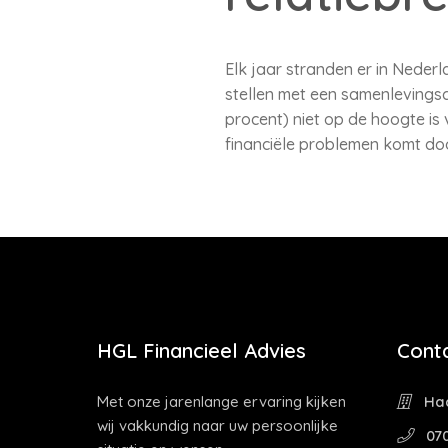
Elk jaar stranden er in Neder
stellen met een samenlevingsc
procent) niet op de hoogte is 
financiële problemen komt doo
HGL Financieel Advies
Cont
Met onze jarenlange ervaring kijken
Haa
wij vakkundig naar uw persoonlijke
070