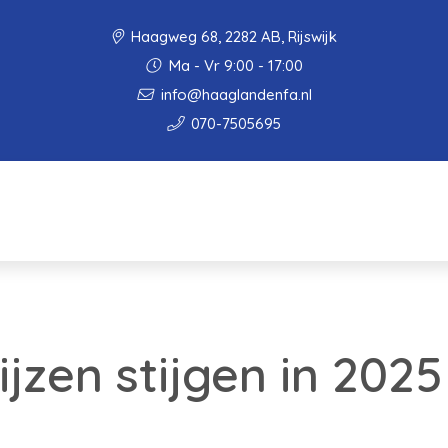
Haagweg 68, 2282 AB, Rijswijk
Ma - Vr 9:00 - 17:00
info@haaglandenfa.nl
070-7505695
jzen stijgen in 2025