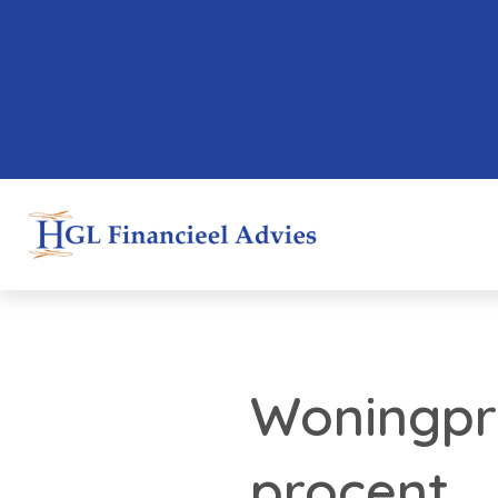
Woningpri
procent