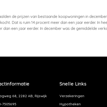
alden de prijzen van bestaande koopwoningen in december m
ocht. Dat is ruim 14 procent meer dan een jaar eerder. In he
eer dan een jaar eerder. In december was de gemiddelde ver
actinformatie
Snelle Links
gweg 68, 2282 AB, Rijswijk
Verzekeringen
-7505695
Hypotheken