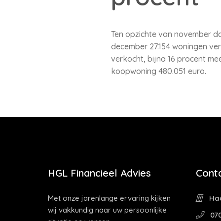
Ten opzichte van november da
december 27.154 woningen verk
verkocht, bijna 16 procent m
koopwoning 480.051 euro.
HGL Financieel Advies
Cont
Met onze jarenlange ervaring kijken
Haa
wij vakkundig naar uw persoonlijke
070