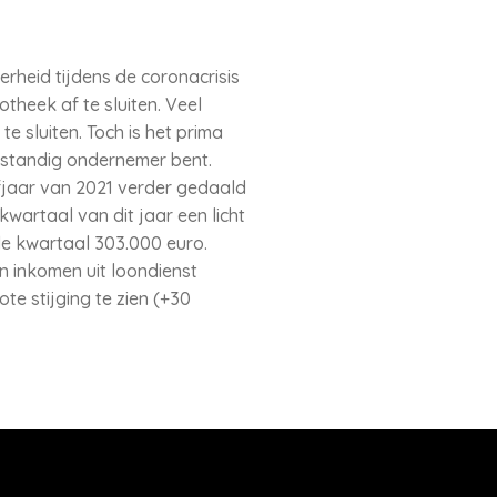
rheid tijdens de coronacrisis
otheek af te sluiten. Veel
e sluiten. Toch is het prima
lfstandig ondernemer bent.
fjaar van 2021 verder gedaald
kwartaal van dit jaar een licht
e kwartaal 303.000 euro.
 inkomen uit loondienst
e stijging te zien (+30