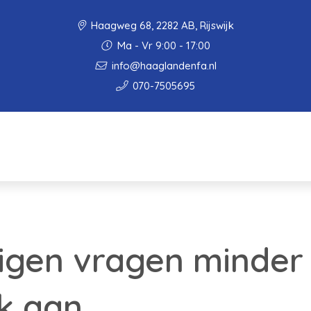
Haagweg 68, 2282 AB, Rijswijk
Ma - Vr 9:00 - 17:00
info@haaglandenfa.nl
070-7505695
igen vragen minder 
k aan