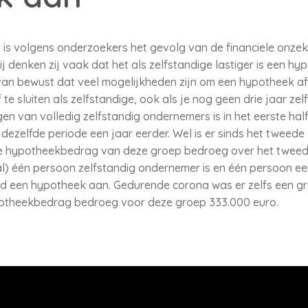
 is volgens onderzoekers het gevolg van de financiele onzeke
j denken zij vaak dat het als zelfstandige lastiger is een hyp
t van bewust dat veel mogelijkheden zijn om een hypotheek af t
e sluiten als zelfstandige, ook als je nog geen drie jaar ze
 van volledig zelfstandig ondernemers is in het eerste hal
 dezelfde periode een jaar eerder. Wel is er sinds het tweede 
lde hypotheekbedrag van deze groep bedroeg over het tweed
l) één persoon zelfstandig ondernemer is en één persoon een
d een hypotheek aan. Gedurende corona was er zelfs een grot
potheekbedrag bedroeg voor deze groep 333.000 euro.