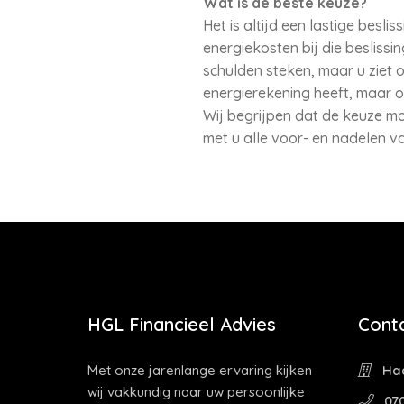
Wat is de beste keuze?
Het is altijd een lastige besl
energiekosten bij die besliss
schulden steken, maar u ziet 
energierekening heeft, maar o
Wij begrijpen dat de keuze m
met u alle voor- en nadelen v
HGL Financieel Advies
Cont
Met onze jarenlange ervaring kijken
Haa
wij vakkundig naar uw persoonlijke
070