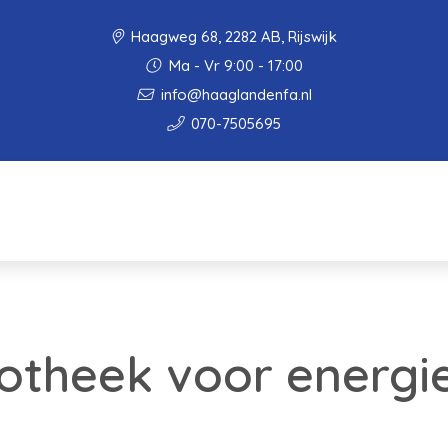
Haagweg 68, 2282 AB, Rijswijk
Ma - Vr 9:00 - 17:00
info@haaglandenfa.nl
070-7505695
otheek voor energie