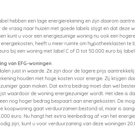
bel hebben een lage energierekening en zijn daarom aantrek
 de vraag naar huizen met goede labels stijgt en dat deze 
n kunt u voor een energiezuinige woning nu ook een hogere 
 energiekosten, heeft u meer ruimte om hypotheeklasten te 
euro bij een woning met label C of D tot 50.000 euro bij labe
ing van EFG-woningen
len juist in waarde. Ze zijn door de lagere prijs aantrekkel
kening houden met hoge kosten voor energie. Zij krijgen da
giezuiniger gaan maken. Dat extra bedrag moet dan wel best
lijst waardoor de woning energiezuiniger wordt. Het idee is 
u een nog hoger bedrag bespaart aan energiekosten. De mog
u de koopwoning gaat verduurzamen bestond al, maar is aan
.000 euro. Nu hangt het extra leenbedrag af van het energie
dig zijn, kunt u voor verduurzaming van deze woningen 20.0