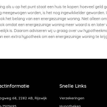
issing als u op het punt staat een huis te kopen: hoeveel geld
ing meegewogen worden, is het nog ingewikkelder geworden. U 
ook het belang van een energiezuinige woning. Niet alleen 
ok omdat een energiezuinige woning meer waard is en later w
oeilijk is. Daarom adviseren wij u graag over uw hypotheek
an een extra hypotheek om een energiezuinige woning te krij
actinformatie
Snelle Links
gweg 68, 2282 AB, Rijswijk
Verzekeringen
-7505695
Hypotheken