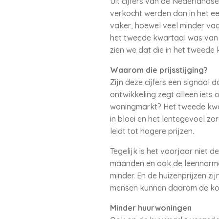
Uit cijfers van de Nederlands
verkocht werden dan in het e
vaker, hoewel veel minder vaa
het tweede kwartaal was van 
zien we dat die in het tweede 
Waarom die prijsstijging?
Zijn deze cijfers een signaal
ontwikkeling zegt alleen iets 
woningmarkt? Het tweede kwar
in bloei en het lentegevoel z
leidt tot hogere prijzen.
Tegelijk is het voorjaar niet d
maanden en ook de leennormen 
minder. En de huizenprijzen zi
mensen kunnen daarom de koop
Minder huurwoningen