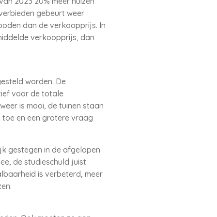
l van 2023 20% meer huizen
overbieden gebeurt weer
boden dan de verkoopprijs. In
middelde verkoopprijs, dan
gesteld worden. De
ief voor de totale
eer is mooi, de tuinen staan
n toe en een grotere vraag
lijk gestegen in de afgelopen
e, de studieschuld juist
albaarheid is verbeterd, meer
zen.