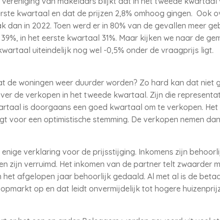
e vereniging van makelaars blijkt dat in het tweede kwartaa
erste kwartaal en dat de prijzen 2,8% omhoog gingen. Ook 
k dan in 2022. Toen werd er in 80% van de gevallen meer ge
39%, in het eerste kwartaal 31%. Maar kijken we naar de ge
kwartaal uiteindelijk nog wel -0,5% onder de vraagprijs ligt.
 dat de woningen weer duurder worden? Zo hard kan dat niet 
over de verkopen in het tweede kwartaal. Zijn die representat
taal is doorgaans een goed kwartaal om te verkopen. Het w
orgt voor een optimistische stemming. De verkopen nemen da
e enige verklaring voor de prijsstijging. Inkomens zijn behoor
zijn verruimd. Het inkomen van de partner telt zwaarder me
jn het afgelopen jaar behoorlijk gedaald. Al met al is de beta
markt op en dat leidt onvermijdelijk tot hogere huizenprij