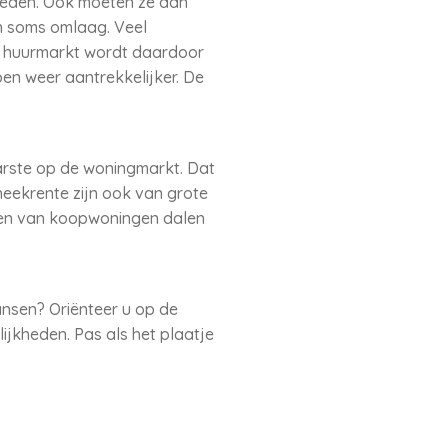
steden. Ook moeten ze aan
n soms omlaag. Veel
De huurmarkt wordt daardoor
pen weer aantrekkelijker. De
arste op de woningmarkt. Dat
heekrente zijn ook van grote
ijzen van koopwoningen dalen
ansen? Oriënteer u op de
ijkheden. Pas als het plaatje