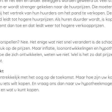
t er het een en ander. Beleggers worden geweerd uit veel 
en er wordt strenger gekeken naar de huurprijzen. Die moete
ij het vertrek van hun huurders om het pand te verkopen. 
 leidt tot hogere huurprijzen. Als huren duurder wordt, is ko
t dan toe en dat leidt weer tot hogere verkoopprijzen.
spellen? Nee. Het enige wat niet snel verandert is de scha
k op de prijzen. Maar inflatie, loonontwikkelingen en hypot
oe die zich ontwikkelen, weten we niet. Wel is het zo dat pr
t.
kt
aantrekkelijk met het oog op de toekomst. Maar hoe zijn uw k
r u iets wilt kopen. En vraag ons dan naar uw hypotheekmogel
f en wat u kunt kopen.