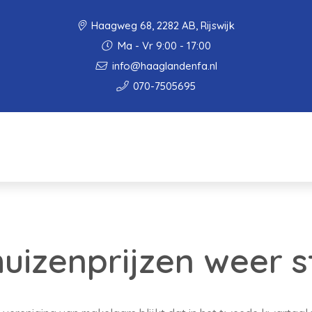
Haagweg 68, 2282 AB, Rijswijk
Ma - Vr 9:00 - 17:00
info@haaglandenfa.nl
070-7505695
uizenprijzen weer s