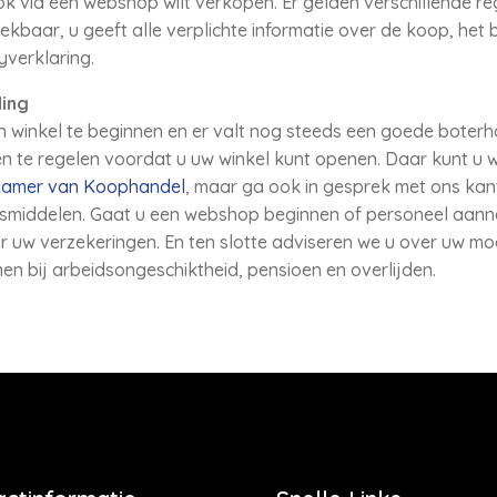
ook via een webshop wilt verkopen. Er gelden verschillende r
ekbaar, u geeft alle verplichte informatie over de koop, het 
yverklaring.
ding
 winkel te beginnen en er valt nog steeds een goede boterh
en te regelen voordat u uw winkel kunt openen. Daar kunt u w
amer van Koophandel
, maar ga ook in gesprek met ons kant
jfsmiddelen. Gaat u een webshop beginnen of personeel aa
r uw verzekeringen. En ten slotte adviseren we u over uw m
en bij arbeidsongeschiktheid, pensioen en overlijden.