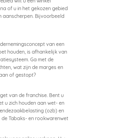
ebied wilt u een winkel
na of u in het gekozen gebied
en aanscherpen. Bijvoorbeeld
ondernemingsconcept van een
oet houden, is afhankelijk van
ratiesysteem. Ga met de
hten, wat zijn de marges en
gaan of gestopt?
et van de franchise. Bent u
oet u zich houden aan wet- en
erendezaakbelasting (ozb) en
et, de Tabaks- en rookwarenwet