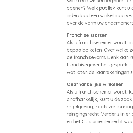
Wilt u een winkel beginnen, o
openen? Welk publiek kunt u o
inderdaad een winkel mag vest
over de vorm uw ondernemersch
Franchise starten
Als u franchisenemer wordt, 
bepaalde keten. Over welke za
de franchisevorm. Denk aan re
franchisegever het gesprek oo
wat laten de jaarrekeningen zi
Onafhankelijke winkelier
Als u franchisenemer wordt, k
onafhankelijk, kunt u de zaak 
regelgeving, zoals vergunning
reinigingsrecht. Verder zijn 
en het Consumentenrecht waar