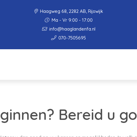
Haagweg 68, 2282 AB, Rijswijk
Ma - Vr 9:00 - 17:00
info@haaglandenfa.nl
070-7505695
ginnen? Bereid u g