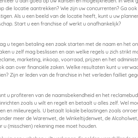
riënteer u dan goed op uw kansen en mogelijkheden. In welk g
p die locatie aantrekken? Wie zijn uw concurrenten? Ga ook 
igen. Als u een beeld van de locatie heeft, kunt u uw plann
ap. Start u een franchise of werkt u onafhankelijk?
mag u tegen betaling een zaak starten met de naam en het 
ken u zelf mag beslissen en aan welke regels u zich strikt m
clame, marketing, inkoop, voorraad, prijzen en het administ
k aan over financiële zaken. Welke resultaten kunt u verwac
en? Zijn er leden van de franchise in het verleden failliet ge
unt u profiteren van de naamsbekendheid en het reclamebudg
inrichten zoals u wilt en regelt en betaalt u alles zelf. Wel m
en en milieuregels. U betaalt lokale belastingen zoals onro
er onder meer de Warenwet, de Winkeltijdenwet, de Alcoholw
 u (misschien) rekening mee moet houden.