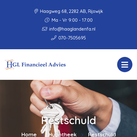
Haagweg 68, 2282 AB, Rijswijk
Ma - Vr 9:00 - 17:00
info@haaglandenfa.nl
070-7505695
Restschuld
Home
Hypotheek
Restschuld