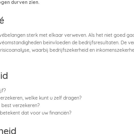
ogen durven zien.
é
rivébelangen sterk met elkaar verweven. Als het niet goed gaat
véomstandigheden beïnvloeden de bedrijfsresultaten. De ver
 risicoanalyse, waarbij bedrijfszekerheid en inkomenszekerh
id
jf?
verzekeren, welke kunt u zelf dragen?
t best verzekeren?
 betekent dat voor uw financiën?
heid