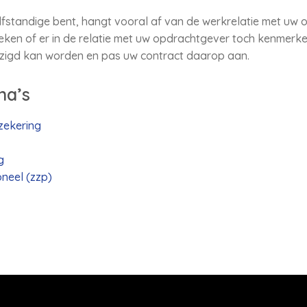
elfstandige bent, hangt vooral af van de werkrelatie met uw 
n of er in de relatie met uw opdrachtgever toch kenmerken 
jzigd kan worden en pas uw contract daarop aan.
na’s
zekering
g
neel (zzp)