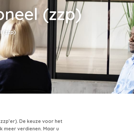
neel (zzp)
 (zzp)
zzp’er). De keuze voor het
ak meer verdienen. Maar u